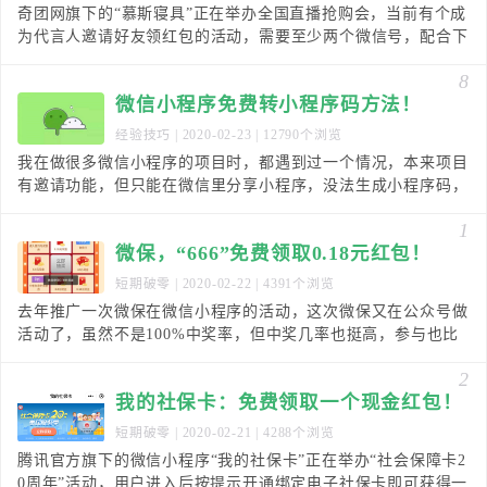
奇团网旗下的“慕斯寝具”正在举办全国直播抢购会，当前有个成
为代言人邀请好友领红包的活动，需要至少两个微信号，配合下
即可，号多更好，反正邀请一个即可获得0.3元以
8
微信小程序免费转小程序码方法！
经验技巧
| 2020-02-23 | 12790个浏览
我在做很多微信小程序的项目时，都遇到过一个情况，本来项目
有邀请功能，但只能在微信里分享小程序，没法生成小程序码，
二维码。这样在推广时，确实不方便。之前有看到小程
1
微保，“666”免费领取0.18元红包！
短期破零
| 2020-02-22 | 4391个浏览
去年推广一次微保在微信小程序的活动，这次微保又在公众号做
活动了，虽然不是100%中奖率，但中奖几率也挺高，参与也比
较方便简单，亲测两个号，有一个中了0.18元，
2
我的社保卡：免费领取一个现金红包！
短期破零
| 2020-02-21 | 4288个浏览
腾讯官方旗下的微信小程序“我的社保卡”正在举办“社会保障卡2
0周年”活动，用户进入后按提示开通绑定电子社保卡即可获得一