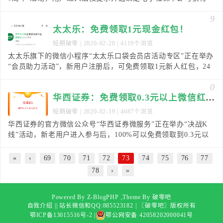
个现金红包，金额随机、亲测0.18元，提现
9
太太乐：免费领取1元现金红包！
短期破零
| 2020-02-20 | 4119个浏览
太太乐旗下的微信小程序“太太乐口袋会员店活动专区”正在举办
“会员助力活动”，新用户注册后，可免费领取1元新人红包，24
小时内到账，具体是微信红包，还是微信零钱还
0
华西证券：免费领取0.3元以上微信红包！
短期破零
| 2020-02-19 | 4687个浏览
华西证券的官方微信公众号“华西证券微服务”正在举办“决战K
线”活动，新老用户进入参与后，100%可以免费领取到0.3元以
上微信红包，亲测0.32元，1分钟左右到
«
‹
69
70
71
72
73
74
75
76
77
78
›
»
Powered By Z-BlogPHP ,Theme By
破零吧
自我介绍
|
| 站长微信和QQ:885523182 |
〖破零吧〗
版权所有
鄂ICP备13015516号-2
|
鄂公网安备 42058202000041号