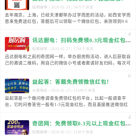
短期破零
| 2020-02-29 | 3475个浏览
去年南京，上海，已经天津都举办过学而思的活动，如西安学而
思来免费送红包，答题后可以领取一个微信红包，亲测领到0.6
元，红包延迟推送。分享一下，可以额外获得一个红
4
讯达厨电：扫码免费领0.3元现金红包！
短期破零
| 2020-02-27 | 3704个浏览
迅达厨电和之前的奇团网一样，举办厨房购活动，进入后获取自
己的邀请二维码，用自己的微信小号或者邀请好友扫码，每次可
以获得0.3元，秒到微信零钱！部分地区领不到，那
6
益起答：答题免费领微信红包！
长期稳定
| 2020-02-25 | 13198个浏览
益起答是一个做问卷调查免费领红包的平台，比起一般调查平
台，它的问卷答完一般有1-3元现金红包，而且直接推送微信红
包，比如当前有个“休闲消费日常调查”的问卷，几分
4
奇团网：免费领取0.3元以上现金红包！
短期破零
| 2020-02-25 | 5192个浏览