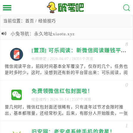
当前位置：
首页
/ 经验技巧
小兔导航：永久地址xiaotu.xyz
8
[置顶] 可乐阅读：新微信阅读赚钱平台，0.3元提现！
长期稳定
| 2026-04-07 | 28351个浏览
微信阅读平台，前段时间基本全军覆没了，仅存的几个，任务也
是时多时少。这时，没想到还有新的平台冒出来：可乐阅读，阅
读一篇0.012元，最低满0.3元提现，秒到微信
0
免费领微信红包封面啦！
经验技巧
| 2024-10-14 | 2337个浏览
曾几何时，微信红包封面还很稀有，只有逢年过节才会限时推
出，基本都限量，还经常秒无。后来，有部分人开始贩卖，一张
好看的红包封面可能还要几块钱，对我们这些白嫖习惯的
1
旧安网：老安卓系统手机的救星！