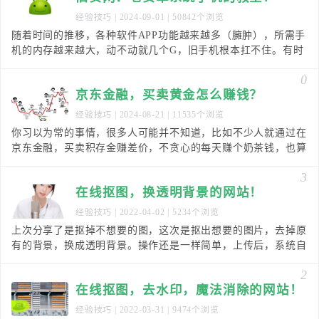
经验技巧
| 2024-09-01 | 50842个浏览
随着时间的推移，各种软件APP功能越来越多（臃肿），所需手
机的内存越来越大，动不动就几个G，旧手机根本扛不住。有时
候，手机本没什么毛病，却因为内存，不得不淘汰了
0
京东金融，买卖黄金怎么赚钱？
经验技巧
| 2024-08-21 | 11535个浏览
你习以为常的事情，很多人可能并不知道，比如不少人就通过在
京东金融，买卖积存金赚差价，不贪心的每天赚个奶茶钱，也算
薅羊毛的一种方法吧！怎么做？打开京东金融APP，
3
在线抠图，换透明背景的网站！
经验技巧
| 2022-04-02 | 5234个浏览
上次分享了是抠掉不想要的图，这次是抠出想要的图片，去掉原
有的背景，换成透明背景。操作还是一样简单，上传后，系统自
动识别，AI抠图，不完善的细节，再手动修补即可。
2
在线抠图，去水印，魔法消除的网站！
经验技巧
| 2022-03-31 | 9474个浏览