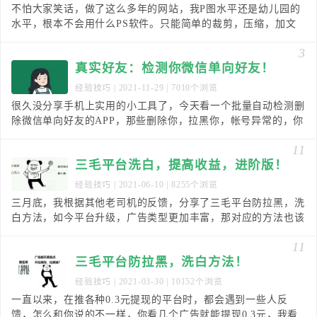
不怕大家笑话，做了这么多年的网站，我P图水平还是幼儿园的
水平，根本不会用什么PS软件。只能简单的裁剪，压缩，加文
字等。像抠图，去水印，这类也不会。不过，前段时间
3
真实好友：检测你微信单向好友！
经验技巧
| 2021-11-29 | 7010个浏览
很久没分享手机上实用的小工具了，今天看一个批量自动检测删
除微信单向好友的APP，那些删除你，拉黑你，帐号异常的，你
却不知道的，通过这个工具可以检测出来。李跳跳出
11
三毛平台洗白，提高收益，进阶版！
经验技巧
| 2021-06-10 | 8255个浏览
三月底，我根据其他老司机的反馈，分享了三毛平台防拉黑，洗
白方法，如今平台升级，广告类型更加丰富，那对应的方法也该
升级了，根据粉丝“muamua”和“睡不醒”分享
11
三毛平台防拉黑，洗白方法！
经验技巧
| 2021-03-30 | 10152个浏览
一直以来，在推各种0.3元提现的平台时，都会遇到一些人反
馈，怎么和你说的不一样，你看几个广告就能提现0.3元，我看