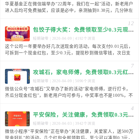
华夏基金正在微信端举办“22周年，我们在一起”活动，新老用户
进入后均可免费抽奖，应该是必中，亲测抽到0.38元，几分钟左
右自动推微信红包，红包数量有限，先到先得
12
包饺子得大奖：免费领取至少0.3元现金红包！
短期破零
| 2020-04-09 | 4192个浏览
这个公司一年要举办好几次送现金的活动，每次支付0.01元后，
可拆到一个现金红包，至少0.3元，提现秒到微信零钱，次日支
付的这1分钱也会原路退回。一直不知道他们想
7
攻城石，家电师傅，免费领取0.3元红包！
短期破零
| 2020-04-09 | 5096个浏览
微信公众号“攻城石”又举办了新的活动“家电师傅，逆行打卡，
齐瓜分现金红包”，新老用户均可参与，中奖率也不是100%，不
过我一个试了下就中了0.3元，秒推微信红包
4
平安保险，关注健康，免费领取0.3元以上红包！
短期破零
| 2020-04-03 | 3942个浏览
微信小程序“平安保险”正在举办“关注健康，关爱家人，送500万
现金好礼”的活动，几个红包全部领取后，至少可以凑到0.3元，