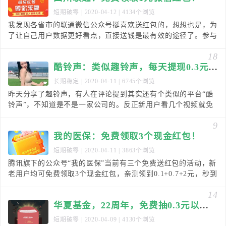
短期破零
| 2020-04-12 | 4134个浏览
我发现各省市的联通微信公众号挺喜欢送红包的，想想也是，为
了让自己用户数据更好看点，直接送钱是最有效的途径了。参与
这个活动，需要至少两个手机号和微信，不限省市，三
18
酷铃声：类似趣铃声，每天提现0.3元！
长期稳定
| 2020-04-11 | 6745个浏览
昨天分享了趣铃声，有人在评论提到其实还有个类似的平台“酷
铃声”，不知道是不是一家公司的。反正新用户看几个视频就免
费送了1000金币（相当于0.1元）左右，然后首
9
我的医保：免费领取3个现金红包！
短期破零
| 2020-04-11 | 3863个浏览
腾讯旗下的公众号“我的医保”当前有三个免费送红包的活动，新
老用户均可免费领取3个现金红包，亲测领到0.1+0.7+2元，秒到
微信零钱！不过只支持部分省市，和有买
14
华夏基金，22周年，免费抽0.3元以上微信红包！
短期破零
| 2020-04-09 | 4130个浏览