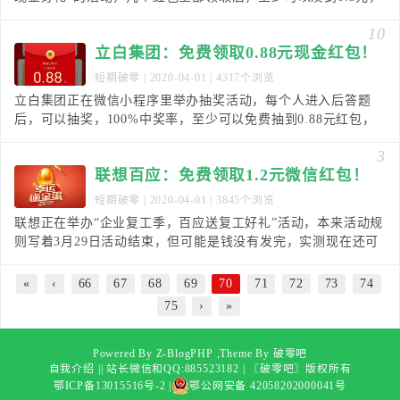
可直接提现，秒到微信零钱！【有效时间】
10
立白集团：免费领取0.88元现金红包！
短期破零
| 2020-04-01 | 4317个浏览
立白集团正在微信小程序里举办抽奖活动，每个人进入后答题
后，可以抽奖，100%中奖率，至少可以免费抽到0.88元红包，
可直接提现，不是秒到账，会有延迟。【活动时间
3
联想百应：免费领取1.2元微信红包！
短期破零
| 2020-04-01 | 3845个浏览
联想正在举办“企业复工季，百应送复工好礼”活动，本来活动规
则写着3月29日活动结束，但可能是钱没有发完，实测现在还可
以参与，基本都必中1.2元微信红包，秒推送！
«
‹
66
67
68
69
70
71
72
73
74
75
›
»
Powered By Z-BlogPHP ,Theme By
破零吧
自我介绍
|
| 站长微信和QQ:885523182 |
〖破零吧〗
版权所有
鄂ICP备13015516号-2
|
鄂公网安备 42058202000041号