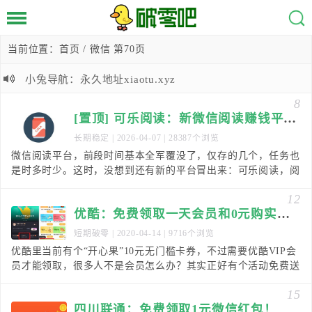
当前位置：
首页
/ 微信 第70页
小兔导航：永久地址xiaotu.xyz
8
[置顶] 可乐阅读：新微信阅读赚钱平台，0.3元提现！
长期稳定
| 2026-04-07 | 28387个浏览
微信阅读平台，前段时间基本全军覆没了，仅存的几个，任务也
是时多时少。这时，没想到还有新的平台冒出来：可乐阅读，阅
读一篇0.012元，最低满0.3元提现，秒到微信
12
优酷：免费领取一天会员和0元购实物！
短期破零
| 2020-04-14 | 9716个浏览
优酷里当前有个“开心果”10元无门槛卡券，不过需要优酷VIP会
员才能领取，很多人不是会员怎么办？其实正好有个活动免费送
1天优酷VIP会员活动，领了会员，正好用上
15
四川联通：免费领取1元微信红包！