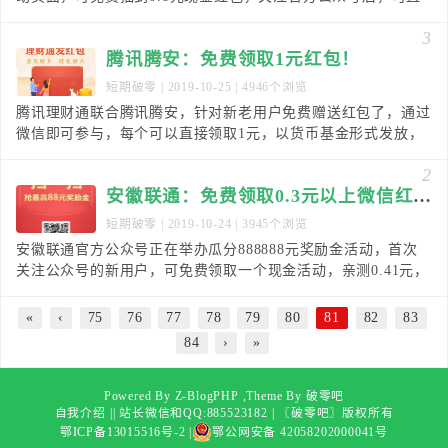
接提现，秒到微信零钱！邀请一个好友可额外获得
3
腾讯腾安：免费领取1元红包！
短期破零
| 2019-10-25 | 4946个浏览
腾讯理财通联合腾讯腾安，针对新老用户免费赠送红包了，通过
微信即可参与，每个可以直接领取1元，以货币基金形式发放，
确认份额后可直接赎回到银行卡，邀请好友可以获得额
2
安徽联通：免费领取0.3元以上微信红包！
短期破零
| 2019-10-24 | 3945个浏览
安徽联通官方公众号正在举办瓜分888888元奖励金活动，首次
关注公众号的新用户，可免费领取一个现金活动，亲测0.41元，
可直接提现，秒推微信红包，不过需要绑定手
«
‹
75
76
77
78
79
80
81
82
83
84
›
»
Powered By Z-BlogPHP ,Theme By
破零吧
自我介绍
|
| 站长微信和QQ:885523182 |
〖破零吧〗
版权所有
鄂ICP备13015516号-2
|
鄂公网安备 42058202000041号