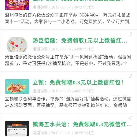
短期破零
| 2019-11-07 | 4072个浏览
温州电信的官方微信公众号正在举办“5G冲冲冲，万元好礼备战
双十一”活动，大家参与一个小游戏，可免费抽奖，至少可抽到
0.5元红包，几分钟推送微信红包！说的每天一次
3
汤臣倍健：免费领取1元以上微信红包！
短期破零
| 2019-11-04 | 4408个浏览
汤臣倍健的微信公众号正在举办“周一见问题抢答”活动，根据问
题参与，答对可获得1次抽奖机会，不是必中，不过我只测2个
号，有一个中了1.05元微信红包，秒推送！都可
2
立顿：免费领取0.3元以上微信红包！
短期破零
| 2019-11-03 | 4001个浏览
立顿和联合利华合作，举办的“翻牌赢好礼”抽奖活动，通过微信
进入活动页面，直接抽奖，基本都可以抽到微信红包，金额随
机，亲测0.36元，秒推送！【有效时间】2019
4
镇海五水共治：免费领取0.3元微信红包！
短期破零
| 2019-11-01 | 3835个浏览