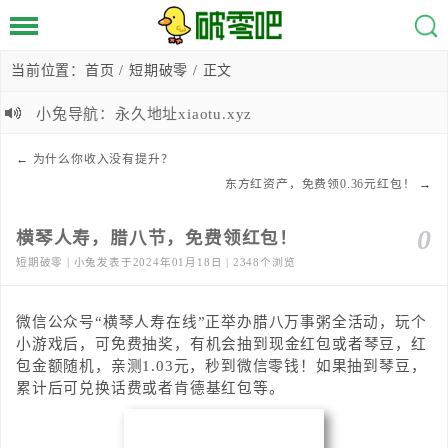
当前位置：
首页
/
短期破零
/ 正文
小兔导航：永久地址xiaotu.xyz
←
为什么你收入没有提升？
东方红资产，免费领0.36元红包！
→
0
横琴人寿，腊八节，免费领红包！
短期破零 | 小兔发表于2024年01月18日 | 2348个浏览
微信公众号“横琴人寿在线”正举办腊八万事粥全活动，玩个
小游戏后，可免费抽奖，有机会抽到现金红包或者琴豆，红
包金额随机，亲测1.03元，秒到微信零钱！如果抽到琴豆，
累计后可兑换话费或者肯德基红包等。