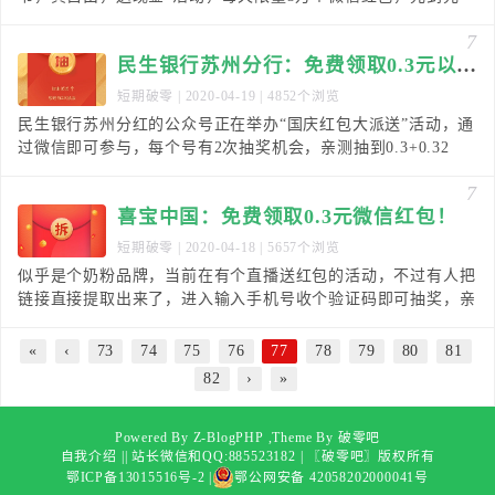
得，100%中奖率，亲测抽到0.33元，秒推微信
7
民生银行苏州分行：免费领取0.3元以上微信红包！
短期破零
| 2020-04-19 | 4852个浏览
民生银行苏州分红的公众号正在举办“国庆红包大派送”活动，通
过微信即可参与，每个号有2次抽奖机会，亲测抽到0.3+0.32
元，秒推微信红包。不确定是否100%必中
7
喜宝中国：免费领取0.3元微信红包！
短期破零
| 2020-04-18 | 5657个浏览
似乎是个奶粉品牌，当前在有个直播送红包的活动，不过有人把
链接直接提取出来了，进入输入手机号收个验证码即可抽奖，亲
测抽到0.3元，秒推微信红包，由于看不到活动时间
«
‹
73
74
75
76
77
78
79
80
81
82
›
»
Powered By Z-BlogPHP ,Theme By
破零吧
自我介绍
|
| 站长微信和QQ:885523182 |
〖破零吧〗
版权所有
鄂ICP备13015516号-2
|
鄂公网安备 42058202000041号