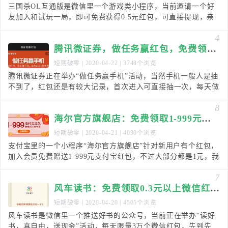
三国杀OL互通版是微信里一个游戏类小程序，当前邀请一个好
友加入和试玩一局，即可免费获得0.5元红包，可直接提现，亲
测秒到微信零钱！因为只有邀请才有奖励，所以至少
4
腾讯微证券，做任务赢红包，免费领取0.36元！
短期破零
| 2020-04-22 | 3748个浏览
腾讯微证券正在举办“做任务赢手机”活动，当然手机一般人是抽
不到了，红包还是有较大记录，首次进入可直接抽一次，每天做
3个任务，不到1分钟完成的那种，可以抽奖，亲测
8
海尔官方旗舰店：免费领取1-999元红包！
短期破零
| 2020-04-21 | 4030个浏览
支付宝里的一个小程序“海尔官方旗舰店”针对新用户有个红包，
加入会员免费赠送1-999元支付宝红包，不过大部分都是1元，我
也不知道自己什么时候已经做过了，这次就没
7
风车读书：免费领取0.3元以上微信红包！
短期破零
| 2020-04-20 | 4505个浏览
风车读书是微信里一个推送好书的公众号，当前正在举办“读好
书，真自由，送现金”活动，每天限量3万个微信红包，先到先