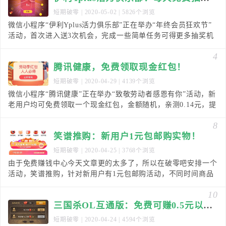
短期破零
| 2020-05-02 | 5826个浏览
微信小程序“伊利Yplus活力俱乐部”正在举办“年终会员狂欢节”
活动，首次进入送3次机会，完成一些简单任务可得更多抽奖机
会，每天都可以玩，总有中奖的时候，亲测抽
4
腾讯健康，免费领取现金红包！
短期破零
| 2020-04-29 | 4139个浏览
微信小程序“腾讯健康”正在举办“致敬劳动者感恩有你”活动，新
老用户均可免费领取一个现金红包，金额随机，亲测0.14元，提
现秒到微信零钱！每邀请一个新用户激活电子
8
笑谱推购：新用户1元包邮购实物！
短期破零
| 2020-04-25 | 3768个浏览
由于免费赚钱中心今天文章更的太多了，所以在破零吧安排一个
活动，笑谱推购，针对新用户有1元包邮购活动，不同时间商品
不同，比如这个时候新用户1元购的商品有2种，一个
10
三国杀OL互通版：免费可赚0.5元以上！
短期破零
| 2020-04-24 | 4594个浏览