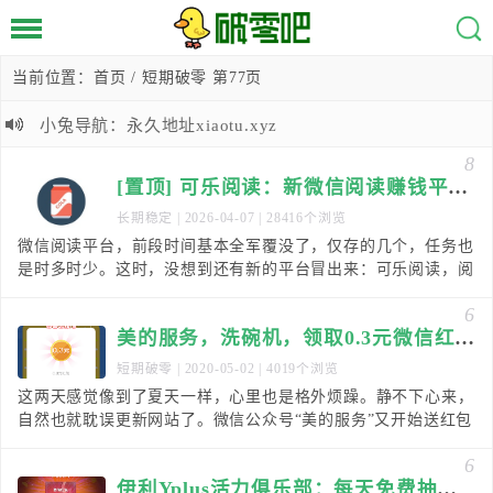
当前位置：
首页
/ 短期破零 第77页
小兔导航：永久地址xiaotu.xyz
8
[置顶] 可乐阅读：新微信阅读赚钱平台，0.3元提现！
长期稳定
| 2026-04-07 | 28416个浏览
微信阅读平台，前段时间基本全军覆没了，仅存的几个，任务也
是时多时少。这时，没想到还有新的平台冒出来：可乐阅读，阅
读一篇0.012元，最低满0.3元提现，秒到微信
6
美的服务，洗碗机，领取0.3元微信红包！
短期破零
| 2020-05-02 | 4019个浏览
这两天感觉像到了夏天一样，心里也是格外烦躁。静不下心来，
自然也就耽误更新网站了。微信公众号“美的服务”又开始送红包
了，依然是新老用户，虽不是100%中奖率，但几
6
伊利Yplus活力俱乐部：每天免费抽奖，可中微信红包！